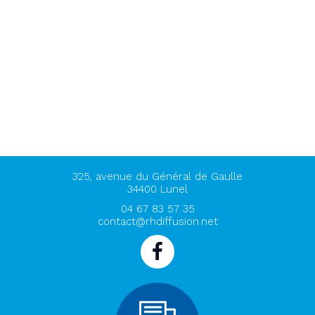
325, avenue du Général de Gaulle
34400
Lunel
04 67 83 57 35
contact@rhdiffusion.net