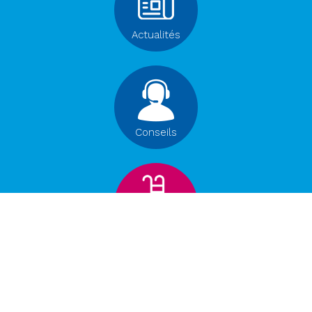
Actualités
Conseils
Click
& Collect
Du Lundi au Vendredi :
9h - 12h / 14h - 18h30
Le samedi matin de 9h à 13h
Fermé le dimanche