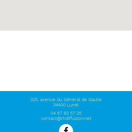
325, avenue du Général de Gaulle
34400
Lunel
04 67 83 57 35
contact@rhdiffusion.net