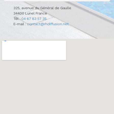
325, avenue du Général de Gaulle
34400
Lunel
France
Tél :
04 67 83 57 35
E-mail :
contact@rhdiffusion.net