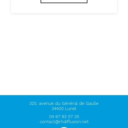
325, avenue du Général de Gaulle
34400
Lunel
04 67 83 57 35
contact@rhdiffusion.net